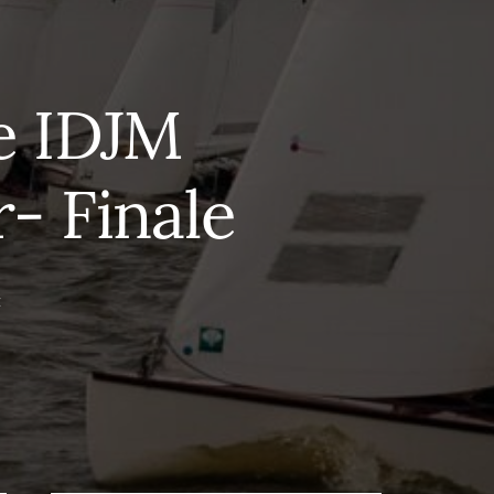
e IDJM
- Finale
E